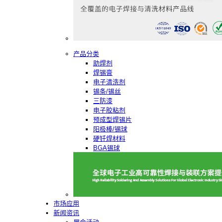
产品分类
助焊剂
焊锡膏
电子清洗剂
锡条/锡丝
三防漆
电子胶粘剂
预成型焊锡片
阳极棒/锡球
硬钎焊材料
BGA锡球
市场应用
新闻资讯