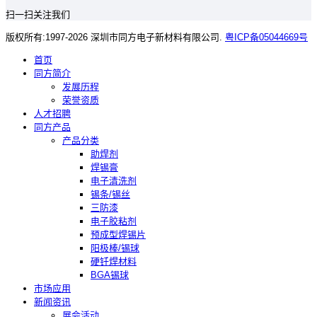
扫一扫关注我们
版权所有:1997-2026 深圳市同方电子新材料有限公司.
粤ICP备05044669号
首页
同方简介
发展历程
荣誉资质
人才招聘
同方产品
产品分类
助焊剂
焊锡膏
电子清洗剂
锡条/锡丝
三防漆
电子胶粘剂
预成型焊锡片
阳极棒/锡球
硬钎焊材料
BGA锡球
市场应用
新闻资讯
展会活动