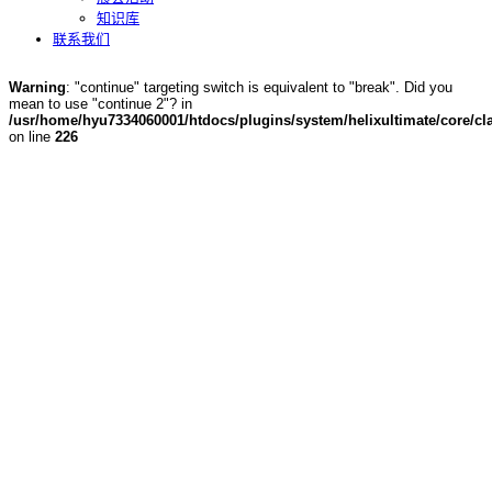
知识库
联系我们
Warning
: "continue" targeting switch is equivalent to "break". Did you
mean to use "continue 2"? in
/usr/home/hyu7334060001/htdocs/plugins/system/helixultimate/core/cla
on line
226